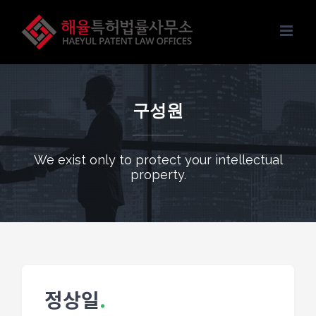
Skip
to
content
구성원
We exist only to protect your intellectual
property.
정상일
.